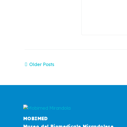
Older Posts
MOBIMED
Museo del Biomedicale Mirandolese